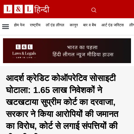
होम पेज
राष्ट्रीय
लॉ एंड लीगल
कानून
बार व बेंच
आर्ट एंड जस्टिस
लीग
रिपोर्टेबल जजमेंट
रिसर्च एनालाईसिस एंड लॉ
सुप्रीम कोर्ट
व्यापार में कानून
बार एसोसिएशन
केस स्टेटस
हाईकोर्ट
जस्टिस एंड जस्टिस
फिल्में और कानून
बार कॉन
अधि
क
आदर्श क्रेडिट कोऑपरेटिव सोसाइटी
घोटाला: 1.65 लाख निवेशकों ने
खटखटाया सुप्रीम कोर्ट का दरवाजा,
सरकार ने किया आरोपियों की जमानत
का विरोध, कोर्ट से लगाई संपत्तियों की