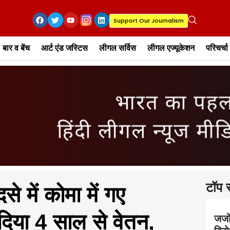
Support Our Journalism
बार व बेंच
आर्ट एंड जस्टिस
लीगल सर्विस
लीगल एज्यूकेशन
परिचर्चा
टॉप स
से में कोमा में गए
 दिया 4 साल से वेतन,
जजों