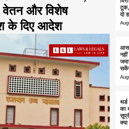
विरो
ल वेतन और विशेष
टूक
दो ह
 के दिए आदेश
Aug
आसा
नही
जमा
सके
Aug
थर्ड
का ब
सुप्
क्या