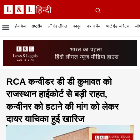
होम पेज
राष्ट्रीय
लॉ एंड लीगल
कानून
बार व बेंच
आर्ट एंड जस्टिस
लीग
रिपोर्टेबल जजमेंट
रिसर्च एनालाईसिस एंड लॉ
सुप्रीम कोर्ट
व्यापार में कानून
बार एसोसिएशन
केस स्टेटस
हाईकोर्ट
जस्टिस एंड जस्टिस
फिल्में और कानून
बार कॉन
अधि
क
RCA कन्वीडर डी डी कुमावत को
राजस्थान हाईकोर्ट से बड़ी राहत,
कन्वीनर को हटाने की मांग को लेकर
दायर याचिका हुई खारिज