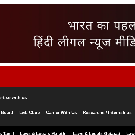
rtise with us
 Board
L&L CLub
Carrier With Us
Researchs / Internships
s Tamil
Laws & Legals Marathi
Laws & Legals Gujarati
Law