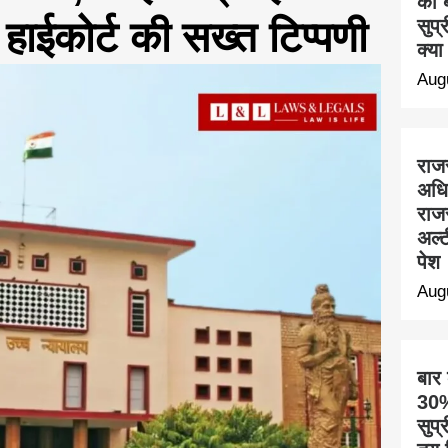
का ब
 हाईकोर्ट की सख्त टिप्पणी
सुप्
क्या
Aug
राज
अधि
राज
अल्ट
पेश
Aug
बार
30% 
सुप्