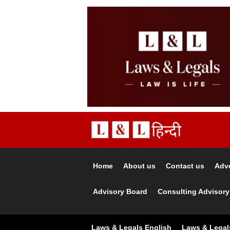
Home
About us
Contact us
Adve
Advisory Board
Consulting Advisory
Laws & Legals English
Laws & Legal