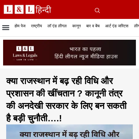
होम पेज
राष्ट्रीय
लॉ एंड लीगल
कानून
बार व बेंच
आर्ट एंड जस्टिस
लीग
रिपोर्टेबल जजमेंट
रिसर्च एनालाईसिस एंड लॉ
सुप्रीम कोर्ट
व्यापार में कानून
बार एसोसिएशन
केस स्टेटस
हाईकोर्ट
जस्टिस एंड जस्टिस
फिल्में और कानून
बार कॉन
अधि
क
क्या राजस्थान में बढ़ रही विधि और
प्रशासन की खींचतान ? कानूनी तंत्र
की अनदेखी सरकार के लिए बन सकती
है बड़ी चुनौती….!