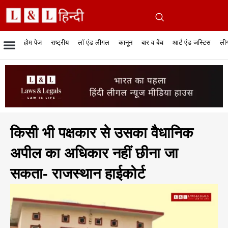
होम पेज
राष्ट्रीय
लॉ एंड लीगल
कानून
बार व बेंच
आर्ट एंड जस्टिस
लीग
रिपोर्टेबल जजमेंट
रिसर्च एनालाईसिस एंड लॉ
सुप्रीम कोर्ट
व्यापार में कानून
बार एसोसिएशन
केस स्टेटस
हाईकोर्ट
जस्टिस एंड जस्टिस
फिल्में और कानून
बार कॉन
अधि
क
किसी भी पक्षकार से उसका वैधानिक
अपील का अधिकार नहीं छीना जा
सकता- राजस्थान हाईकोर्ट