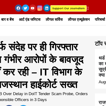
Support Our Journalism
बार व बेंच
आर्ट एंड जस्टिस
लीगल सर्विस
लीगल एज्यूकेशन
परिचर्चा
टॉप स
 संदेह पर ही गिरफ्तार
न गंभीर आरोपों के बावजूद
थर्ड
का ब
ीं कर रही – IT विभाग के
सुप्
क्या
राजस्थान हाईकोर्ट सख्त
Aug
राज