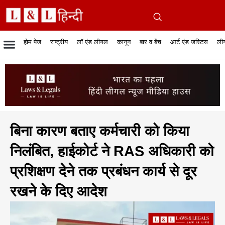
होम पेज
राष्ट्रीय
लॉ एंड लीगल
कानून
बार व बेंच
आर्ट एंड जस्टिस
लीग
रिपोर्टेबल जजमेंट
रिसर्च एनालाईसिस एंड लॉ
सुप्रीम कोर्ट
व्यापार में कानून
बार एसोसिएशन
केस स्टेटस
हाईकोर्ट
जस्टिस एंड जस्टिस
फिल्में और कानून
बार कॉन
अधि
क
बिना कारण बताए कर्मचारी को किया
निलंबित, हाईकोर्ट ने RAS अधिकारी को
प्रशिक्षण देने तक प्रबंधन कार्य से दूर
रखने के दिए आदेश