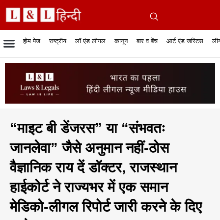
होम पेज
राष्ट्रीय
लॉ एंड लीगल
कानून
बार व बेंच
आर्ट एंड जस्टिस
लीग
रिपोर्टेबल जजमेंट
रिसर्च एनालाईसिस एंड लॉ
सुप्रीम कोर्ट
व्यापार में कानून
बार एसोसिएशन
केस स्टेटस
हाईकोर्ट
जस्टिस एंड जस्टिस
फिल्में और कानून
बार कॉन
अधि
क
“माइट बी डेंजरस” या “संभवतः
जानलेवा” जैसे अनुमान नहीं-ठोस
वैज्ञानिक राय दें डॉक्टर, राजस्थान
हाईकोर्ट ने राज्यभर में एक समान
मेडिको-लीगल रिपोर्ट जारी करने के दिए