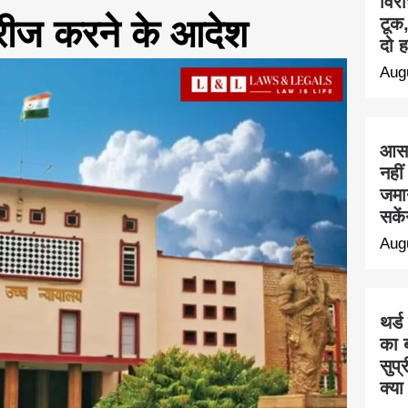
विरो
्रीज करने के आदेश
टूक
दो ह
Aug
आसा
नही
जमा
सके
Aug
थर्ड
का ब
सुप्
क्या