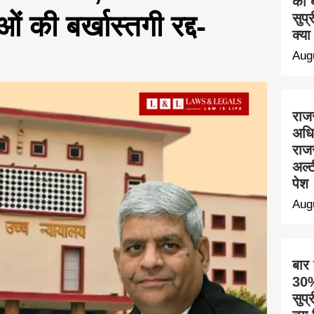
का ब
की बर्खास्तगी रद्द-
सुप्
क्या
Aug
राज
अधि
राज
अल्ट
पेश
Aug
बार
30% 
सुप्