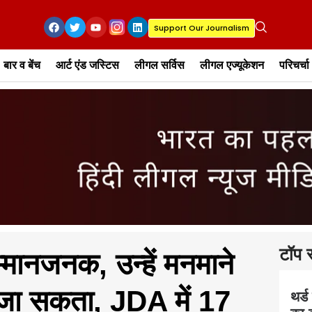
Support Our Journalism
बार व बेंच
आर्ट एंड जस्टिस
लीगल सर्विस
लीगल एज्यूकेशन
परिचर्चा
टॉप स
्मानजनक, उन्हें मनमाने
ा जा सकता, JDA में 17
थर्ड