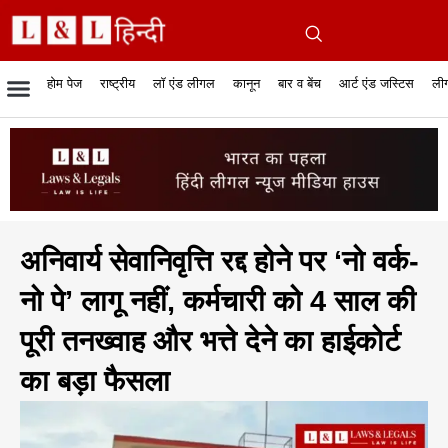
होम पेज
राष्ट्रीय
लॉ एंड लीगल
कानून
बार व बेंच
आर्ट एंड जस्टिस
लीग
रिपोर्टेबल जजमेंट
रिसर्च एनालाईसिस एंड लॉ
सुप्रीम कोर्ट
व्यापार में कानून
बार एसोसिएशन
केस स्टेटस
हाईकोर्ट
जस्टिस एंड जस्टिस
फिल्में और कानून
बार कॉन
अधि
क
अनिवार्य सेवानिवृत्ति रद्द होने पर ‘नो वर्क-
नो पे’ लागू नहीं, कर्मचारी को 4 साल की
पूरी तनख्वाह और भत्ते देने का हाईकोर्ट
का बड़ा फैसला