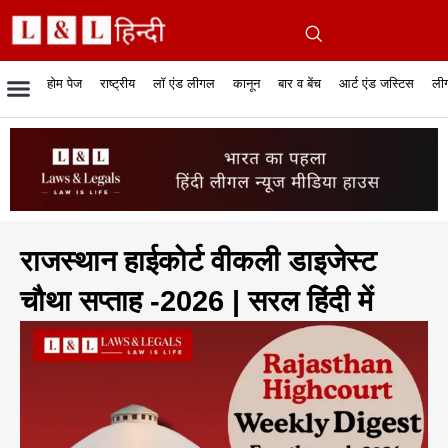
होम पेज
राष्ट्रीय
लॉ एंड लीगल
कानून
बार व बेंच
आर्ट एंड जस्टिस
लीग
रिपोर्टेबल जजमेंट
रिसर्च एनालाईसिस एंड लॉ
सुप्रीम कोर्ट
व्यापार में कानून
बार एसोसिएशन
केस स्टेटस
हाईकोर्ट
जस्टिस एंड जस्टिस
फिल्में और कानून
बार कॉन
अधि
क
राजस्थान हाईकोर्ट वीकली डाइजेस्ट
चौथा सप्ताह -2026 | सरल हिंदी में