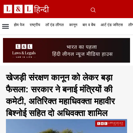
होम पेज
राष्ट्रीय
लॉ एंड लीगल
कानून
बार व बेंच
आर्ट एंड जस्टिस
लीग
रिपोर्टेबल जजमेंट
रिसर्च एनालाईसिस एंड लॉ
सुप्रीम कोर्ट
व्यापार में कानून
बार एसोसिएशन
केस स्टेटस
हाईकोर्ट
जस्टिस एंड जस्टिस
फिल्में और कानून
बार कॉन
अधि
क
खेजड़ी संरक्षण कानून को लेकर बड़ा
फैसला: सरकार ने बनाई मंत्रियों की
कमेटी, अतिरिक्त महाधिवक्ता महावीर
बिश्नोई सहित दो अधिवक्ता शामिल