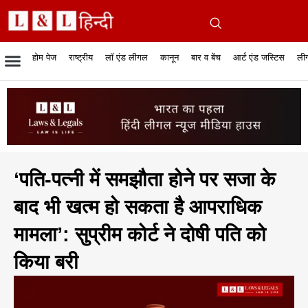
होम पेज
राष्ट्रीय
लॉ एंड लीगल
कानून
बार व बेंच
आर्ट एंड जस्टिस
लीग
रिपोर्टेबल जजमेंट
रिसर्च एनालाईसिस एंड लॉ
सुप्रीम कोर्ट
व्यापार में कानून
बार एसोसिएशन
केस स्टेटस
हाईकोर्ट
जस्टिस एंड जस्टिस
फिल्में और कानून
बार कॉन
अधि
क
‘पति-पत्नी में समझौता होने पर सजा के
बाद भी खत्म हो सकता है आपराधिक
मामला’: सुप्रीम कोर्ट ने दोषी पति को
किया बरी