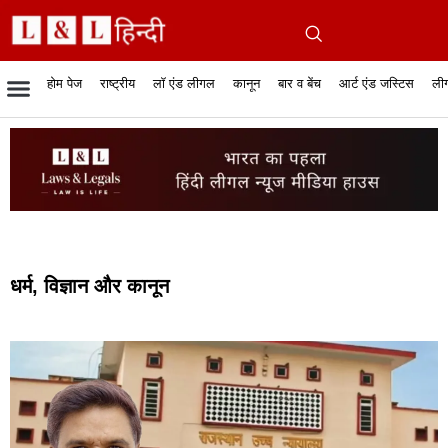
होम पेज
राष्ट्रीय
लॉ एंड लीगल
कानून
बार व बेंच
आर्ट एंड जस्टिस
लीग
रिपोर्टेबल जजमेंट
रिसर्च एनालाईसिस एंड लॉ
सुप्रीम कोर्ट
व्यापार में कानून
बार एसोसिएशन
केस स्टेटस
हाईकोर्ट
जस्टिस एंड जस्टिस
फिल्में और कानून
बार कॉन
अधि
क
धर्म, विज्ञान और कानून