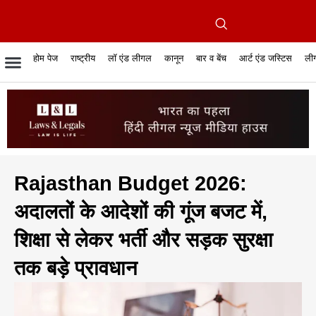
होम पेज
राष्ट्रीय
लॉ एंड लीगल
कानून
बार व बेंच
आर्ट एंड जस्टिस
लीग
रिपोर्टेबल जजमेंट
रिसर्च एनालाईसिस एंड लॉ
सुप्रीम कोर्ट
व्यापार में कानून
बार एसोसिएशन
केस स्टेटस
हाईकोर्ट
जस्टिस एंड जस्टिस
फिल्में और कानून
बार कॉन
अधि
क
Rajasthan Budget 2026:
अदालतों के आदेशों की गूंज बजट में,
शिक्षा से लेकर भर्ती और सड़क सुरक्षा
तक बड़े प्रावधान