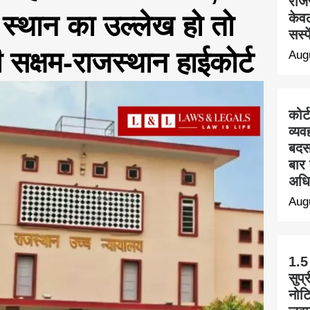
राज
 स्थान का उल्लेख हो तो
केवल
सस्प
 सक्षम-राजस्थान हाईकोर्ट
Aug
कोर्
व्यव
बदस
बार 
अधि
Aug
1.5
सुप्
नोट